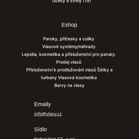
Účesy a střihy
(19)
Eshop
Paruky, příčesky a culíky
Vlasové systémy/náhrady
Lepidla, kosmetika a příslušenství pro paruky.
Prodej vlasů
Příslušenství k prodlužování vlasů
Šátky a
turbany
Vlasová kosmetika
Barvy na vlasy
Emaily
info@vlasy.cz
Sídlo
Natur Hair CZ., s.r.o.