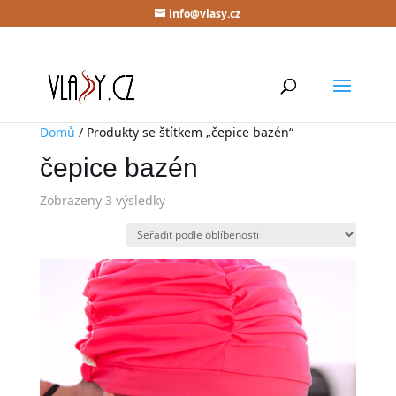
info@vlasy.cz
Domů
/ Produkty se štítkem „čepice bazén“
čepice bazén
Zobrazeny 3 výsledky