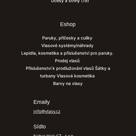
Účesy a střihy
(19)
Eshop
Paruky, příčesky a culíky
Vlasové systémy/náhrady
Lepidla, kosmetika a příslušenství pro paruky.
Prodej vlasů
Příslušenství k prodlužování vlasů
Šátky a
turbany
Vlasová kosmetika
Barvy na vlasy
Emaily
info@vlasy.cz
Sídlo
Natur Hair CZ., s.r.o.