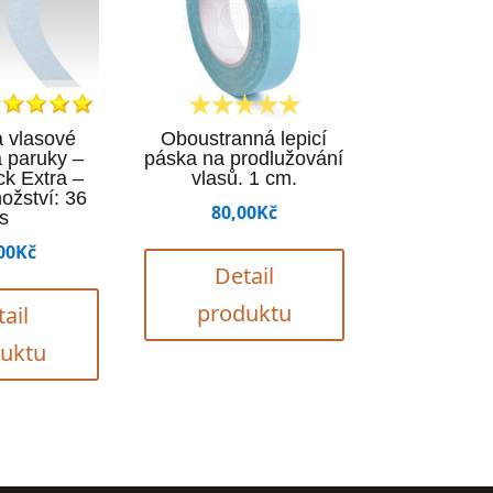
 vlasové
Oboustranná lepicí
 paruky –
páska na prodlužování
ck Extra –
vlasů. 1 cm.
ožství: 36
80,00
Kč
s
00
Kč
Detail
produktu
ail
uktu