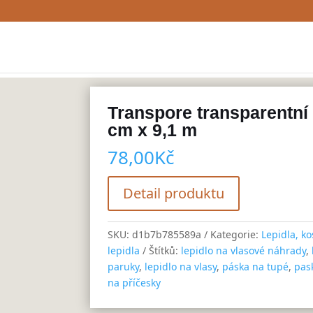
Transpore transparentní
cm x 9,1 m
78,00
Kč
Detail produktu
SKU:
d1b7b785589a
Kategorie:
Lepidla, ko
lepidla
Štítků:
lepidlo na vlasové náhrady
,
paruky
,
lepidlo na vlasy
,
páska na tupé
,
pas
na příčesky