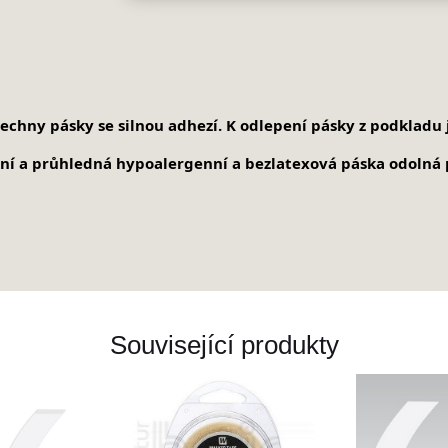
chny pásky se silnou adhezí. K odlepení pásky z podkladu
ní a průhledná h
ypoalergenní a bezlatexová páska o
dolná 
Související produkty