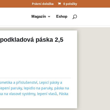
Právní doložka
0 položky
Magazín
Eshop
 podkladová páska 2,5
smetika a příslušenství
,
Lepicí pásky a
lepení paruky
,
lepidlo na paruky
,
páska na
ka na vlasové systémy
,
lepení vlasů
,
Páska