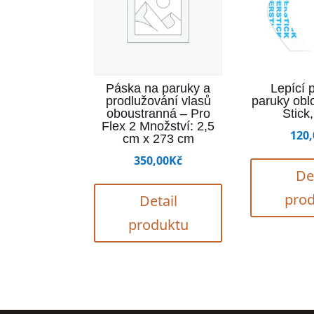
Páska na paruky a
Lepící 
prodlužování vlasů
paruky obl
oboustranná – Pro
Stick
Flex 2 Množství: 2,5
120,
cm x 273 cm
350,00
Kč
De
pro
Detail
produktu