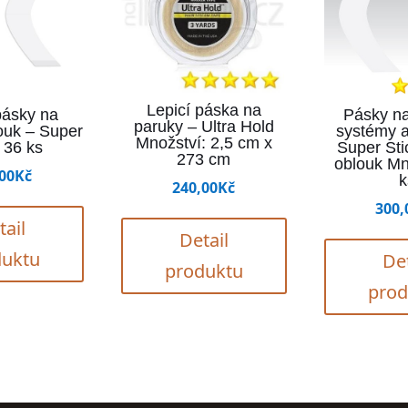
Lepicí páska na
pásky na
Pásky na
paruky – Ultra Hold
ouk – Super
systémy a
Množství: 2,5 cm x
, 36 ks
Super Sti
273 cm
oblouk Mn
00
Kč
k
240,00
Kč
300,
tail
Detail
duktu
Det
produktu
prod