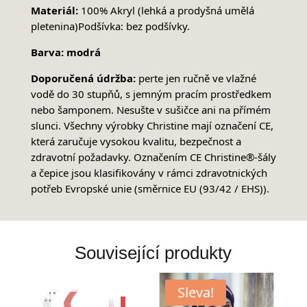
Materiál:
100% Akryl (lehká a prodyšná umělá
pletenina)Podšívka: bez podšívky.
Barva: modrá
Doporučená údržba:
perte jen ručně ve vlažné
vodě do 30 stupňů, s jemným pracím prostředkem
nebo šamponem. Nesušte v sušičce ani na přímém
slunci. Všechny výrobky Christine mají označení CE,
která zaručuje vysokou kvalitu, bezpečnost a
zdravotní požadavky. Označením CE Christine®-šály
a čepice jsou klasifikovány v rámci zdravotnických
potřeb Evropské unie (směrnice EU (93/42 / EHS)).
Související produkty
Sleva!