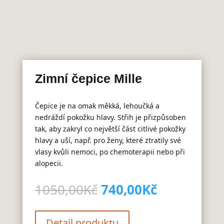
Zimní čepice Mille
Čepice je na omak měkká, lehoučká a
nedráždí pokožku hlavy. Střih je přizpůsoben
tak, aby zakryl co největší část citlivé pokožky
hlavy a uší, např. pro ženy, které ztratily své
vlasy kvůli nemoci, po chemoterapii nebo při
alopecii.
Původní
Aktuální
1050,00
Kč
740,00
Kč
cena
cena
byla:
je:
1050,00Kč.
740,00Kč.
Detail produktu