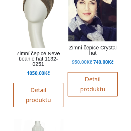
Zimní čepice Crystal
hat
Zimní čepice Neve
beanie hat 1132-
Původní
Aktuál
950,00
Kč
740,00
Kč
0251
cena
cena
1050,00
Kč
byla:
je:
Detail
950,00Kč.
740,00K
produktu
Detail
produktu