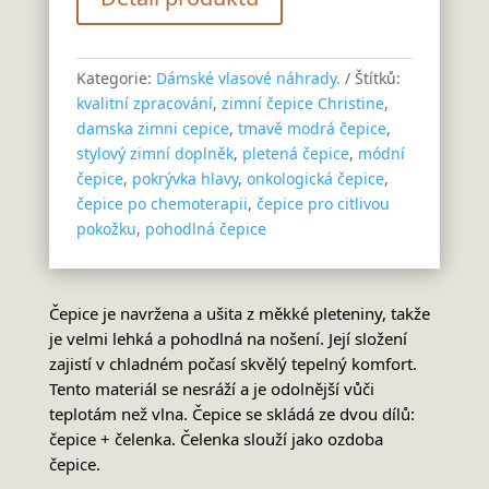
Kategorie:
Dámské vlasové náhrady.
Štítků:
kvalitní zpracování
,
zimní čepice Christine
,
damska zimni cepice
,
tmavě modrá čepice
,
stylový zimní doplněk
,
pletená čepice
,
módní
čepice
,
pokrývka hlavy
,
onkologická čepice
,
čepice po chemoterapii
,
čepice pro citlivou
pokožku
,
pohodlná čepice
Čepice je navržena a ušita z měkké pleteniny, takže
je velmi lehká a pohodlná na nošení. Její složení
zajistí v chladném počasí skvělý tepelný komfort.
Tento materiál se nesráží a je odolnější vůči
teplotám než vlna. Čepice se skládá ze dvou dílů:
čepice + čelenka. Čelenka slouží jako ozdoba
čepice.