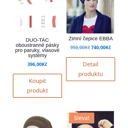
Zimní čepice EBBA
DUO-TAC
oboustranné pásky
Původní
Aktuál
950,00
Kč
740,00
Kč
pro paruky, vlasové
cena
cena
systémy
byla:
je:
Detail
396,00
Kč
950,00Kč.
740,00K
produktu
Koupit
produkt
Sleva!