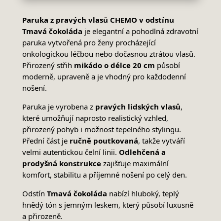
Paruka z pravých vlasů CHEMO v odstínu
Tmavá čokoláda
je elegantní a pohodlná zdravotní
paruka vytvořená pro ženy procházející
onkologickou léčbou nebo dočasnou ztrátou vlasů.
Přirozený střih
mikádo o délce 20 cm
působí
moderně, upraveně a je vhodný pro každodenní
nošení.
Paruka je vyrobena z
pravých lidských vlasů
,
které umožňují naprosto realistický vzhled,
přirozený pohyb i možnost tepelného stylingu.
Přední část je
ručně poutkovaná
, takže vytváří
velmi autentickou čelní linii.
Odlehčená a
prodyšná konstrukce
zajišťuje maximální
komfort, stabilitu a příjemné nošení po celý den.
Odstín
Tmavá čokoláda
nabízí hluboký, teplý
hnědý tón s jemným leskem, který působí luxusně
a přirozeně.