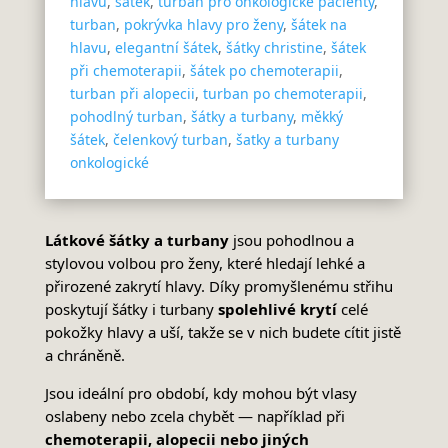
hlavu
,
šátek
,
turban pro onkologické pacienty
,
turban
,
pokrývka hlavy pro ženy
,
šátek na
hlavu
,
elegantní šátek
,
šátky christine
,
šátek
při chemoterapii
,
šátek po chemoterapii
,
turban při alopecii
,
turban po chemoterapii
,
pohodlný turban
,
šátky a turbany
,
měkký
šátek
,
čelenkový turban
,
šatky a turbany
onkologické
Látkové šátky a turbany
jsou pohodlnou a
stylovou volbou pro ženy, které hledají lehké a
přirozené zakrytí hlavy. Díky promyšlenému střihu
poskytují šátky i turbany
spolehlivé krytí
celé
pokožky hlavy a uší, takže se v nich budete cítit jistě
a chráněně.
Jsou ideální pro období, kdy mohou být vlasy
oslabeny nebo zcela chybět — například při
chemoterapii, alopecii nebo jiných