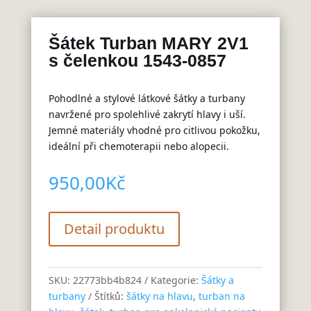
Šátek Turban MARY 2V1
s čelenkou 1543-0857
Pohodlné a stylové látkové šátky a turbany
navržené pro spolehlivé zakrytí hlavy i uší.
Jemné materiály vhodné pro citlivou pokožku,
ideální při chemoterapii nebo alopecii.
950,00
Kč
Detail produktu
SKU:
22773bb4b824
Kategorie:
Šátky a
turbany
Štítků:
šátky na hlavu
,
turban na