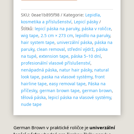
SKU:
0eae1b895f98
Kategorie:
Lepidla,
kosmetika a příslušenství
,
Lepicí pásky
Štítků:
lepicí páska na paruky
,
páska v roličce
,
wig tape
,
2.5 cm × 273 cm
,
lepidlo na paruky
,
hair system tape
,
univerzální páska
,
páska na
paruky
,
clean removal
,
střední výdrž
,
páska
na tupé
,
extension tape
,
páska 5–10 dní
,
profesionální vlasové příslušenství
,
nenápadná páska
,
natur hair pásky
,
natural
look tape
,
paska na vlasové systémy
,
front
hairline tape
,
easy removal tape
,
Páska na
příčesky
,
german brown tape
,
german brown
,
tělová páska
,
lepicí páska na vlasové systémy
,
nude tape
German Brown v praktické roličce je
univerzální