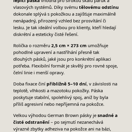
lepící páska
vhodná pro širokou škálu paruk a
vlasových systémů. Díky svému
tělovému odstínu
dokonale splývá s pokožkou a zajišťuje maximálně
nenápadný, přirozený vzhled bez prosvítání či
lesku. Je tak ideální volbou pro klienty, kteří hledají
diskrétní a esteticky čisté řešení.
Rolička o rozměru
2,5 cm × 273 cm
umožňuje
pohodlné upravení a nastříhání přesně tak
dlouhých pásků, jaké jsou pro konkrétní aplikaci
potřeba. Flexibilní formát je skvělý pro rovné spoje,
čelní linie i menší opravy.
Doba fixace činí
přibližně 5–10 dní
, v závislosti na
teplotě, vlhkosti a mazotoku pokožky. Páska
poskytuje stabilní, spolehlivý spoj, aniž by byla
příliš agresivní nebo nepříjemná na pokožce.
Velkou výhodou German Brown pásky je
snadné a
čisté odstranění
– po sejmutí nezanechává
výrazné zbytky adheziva na pokožce ani na bázi,