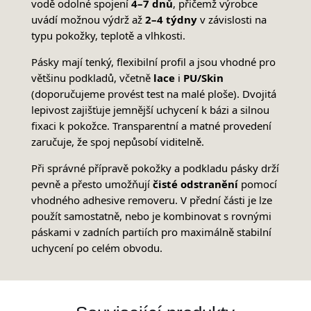
vodě odolné spojení
4–7 dnů
, přičemž výrobce
uvádí možnou výdrž až
2–4 týdny
v závislosti na
typu pokožky, teplotě a vlhkosti.
Pásky mají tenký, flexibilní profil a jsou vhodné pro
většinu podkladů, včetně
lace
i
PU/Skin
(doporučujeme provést test na malé ploše). Dvojitá
lepivost zajišťuje jemnější uchycení k bázi a silnou
fixaci k pokožce. Transparentní a matné provedení
zaručuje, že spoj nepůsobí viditelně.
Při správné přípravě pokožky a podkladu pásky drží
pevně a přesto umožňují
čisté odstranění
pomocí
vhodného adhesive removeru. V přední části je lze
použít samostatně, nebo je kombinovat s rovnými
páskami v zadních partiích pro maximálně stabilní
uchycení po celém obvodu.