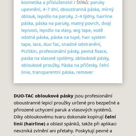
kosmetika a příslušenství
Štítků:
paruky
upevnění
,
4–7 dní
,
oboustranná páska
,
mírný
oblouk
,
lepidlo na paruky
,
2–4 týdny
,
hairline
páska
,
páska na paruky
,
matný povrch
,
dvojí
lepivost
,
lepidlo na vlasy
,
wig tape
,
vodě
odolná páska
,
páska na tupé
,
hair system
tape
,
lace
,
duo Tac
,
snadné odstranění
,
PU/Skin
,
profesionální pásky
,
pevná fixace
,
paska na vlasové systémy
,
obloukové pásky
,
obloukové proužky
,
Páska na příčesky
,
čelní
linie
,
transparentní páska
,
remover
DUO-TAC obloukové pásky
jsou profesionální
oboustranné lepicí proužky určené pro bezpečné a
přirozené uchycení paruk a vlasových systémů.
Díky obloukovému tvaru dokonale kopírují
čelní
linii (hairline)
a oblast spánků, takže při aplikaci
nevzniká zvlnění ani přetahy. Poskytují pevné a