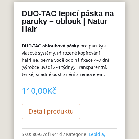
DUO-TAC lepicí páska na
paruky – oblouk | Natur
Hair
DUO-TAC obloukové pásky
pro paruky a
vlasové systémy. Přirozené kopírování
hairline, pevná vodě odolná fixace 4–7 dní
(výrobce uvádí 2–4 týdny). Transparentní,
tenké, snadné odstranění s removerem.
110,00
Kč
Detail produktu
SKU:
80937df1941d
Kategorie:
Lepidla,