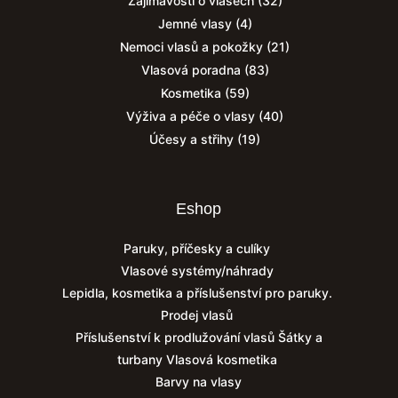
Zajímavosti o vlasech
(32)
Jemné vlasy
(4)
Nemoci vlasů a pokožky
(21)
Vlasová poradna
(83)
Kosmetika
(59)
Výživa a péče o vlasy
(40)
Účesy a střihy
(19)
Eshop
Paruky, příčesky a culíky
Vlasové systémy/náhrady
Lepidla, kosmetika a příslušenství pro paruky.
Prodej vlasů
Příslušenství k prodlužování vlasů
Šátky a
turbany
Vlasová kosmetika
Barvy na vlasy