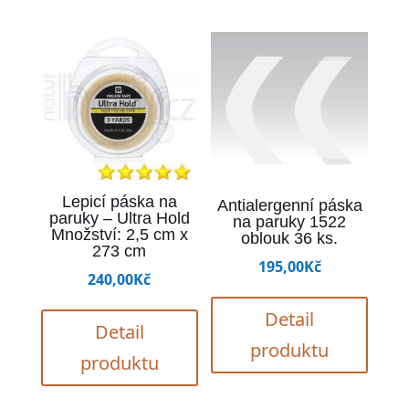
Lepicí páska na
Antialergenní páska
paruky – Ultra Hold
na paruky 1522
Množství: 2,5 cm x
oblouk 36 ks.
273 cm
195,00
Kč
240,00
Kč
Detail
Detail
produktu
produktu