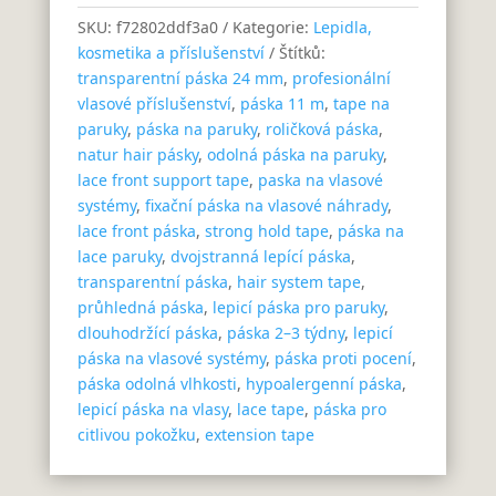
SKU:
f72802ddf3a0
Kategorie:
Lepidla,
kosmetika a příslušenství
Štítků:
transparentní páska 24 mm
,
profesionální
vlasové příslušenství
,
páska 11 m
,
tape na
paruky
,
páska na paruky
,
roličková páska
,
natur hair pásky
,
odolná páska na paruky
,
lace front support tape
,
paska na vlasové
systémy
,
fixační páska na vlasové náhrady
,
lace front páska
,
strong hold tape
,
páska na
lace paruky
,
dvojstranná lepící páska
,
transparentní páska
,
hair system tape
,
průhledná páska
,
lepicí páska pro paruky
,
dlouhodržící páska
,
páska 2–3 týdny
,
lepicí
páska na vlasové systémy
,
páska proti pocení
,
páska odolná vlhkosti
,
hypoalergenní páska
,
lepicí páska na vlasy
,
lace tape
,
páska pro
citlivou pokožku
,
extension tape