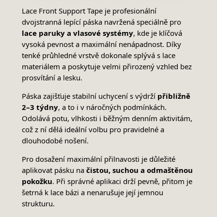
Lace Front Support Tape je profesionální
dvojstranná lepící páska navržená speciálně pro
lace paruky a vlasové systémy
, kde je klíčová
vysoká pevnost a maximální nenápadnost. Díky
tenké průhledné vrstvě dokonale splývá s lace
materiálem a poskytuje velmi přirozený vzhled bez
prosvítání a lesku.
Páska zajišťuje stabilní uchycení s výdrží
přibližně
2–3 týdny
, a to i v náročných podmínkách.
Odolává potu, vlhkosti i běžným denním aktivitám,
což z ní dělá ideální volbu pro pravidelné a
dlouhodobé nošení.
Pro dosažení maximální přilnavosti je důležité
aplikovat pásku na
čistou, suchou a odmaštěnou
pokožku
. Při správné aplikaci drží pevně, přitom je
šetrná k lace bázi a nenarušuje její jemnou
strukturu.