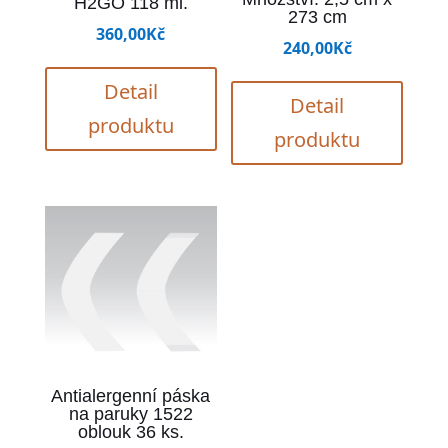
H2GO 118 ml.
273 cm
360,00
Kč
240,00
Kč
Detail
Detail
produktu
produktu
Antialergenní páska
na paruky 1522
oblouk 36 ks.