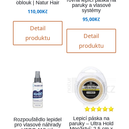
oblouk | Natur Hair
paruky a vlasové
systémy
110,00
Kč
95,00
Kč
Detail
Detail
produktu
produktu
Lepicí páska na
Rozpouštědlo lepidel
paruky – Ultra Hold
pro vlasové náhrady
Množství: 2,5 cm x