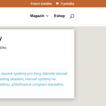
Právní doložka
0 položky
Magazín
Eshop
y
ázku
,
vlasové systémy pro ženy
,
dámské vlasové
ystémy skladem
,
vlasové systémy na
ystému
,
příležitostné uchycení vlasového