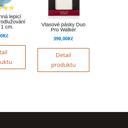
ná lepicí
rodlužování
Vlasové pásky Duo
 1 cm.
Pro Walker
00
Kč
390,00
Kč
ail
Detail
uktu
produktu