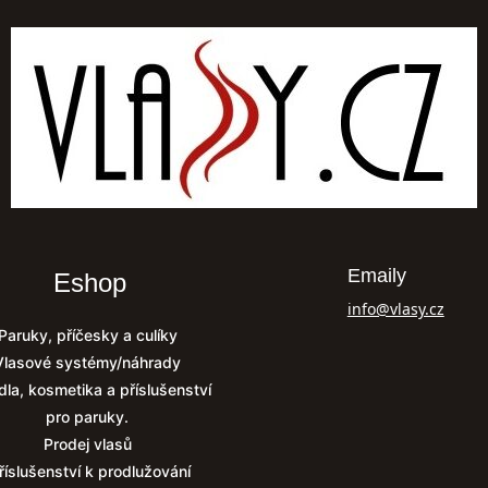
Emaily
Eshop
info@vlasy.cz
Paruky, příčesky a culíky
Vlasové systémy/náhrady
dla, kosmetika a příslušenství
pro paruky.
Prodej vlasů
říslušenství k prodlužování