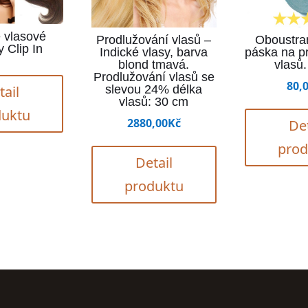
 vlasové
Prodlužování vlasů –
Oboustran
 Clip In
Indické vlasy, barva
páska na p
blond tmavá.
vlasů.
Prodlužování vlasů se
80,
slevou 24% délka
tail
vlasů: 30 cm
duktu
2880,00
Kč
Det
prod
Detail
produktu