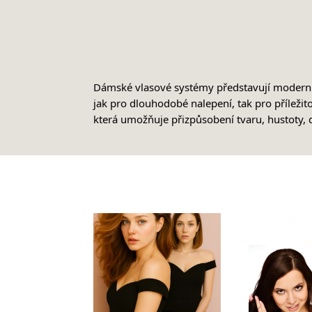
Dámské vlasové systémy představují moderní ř
jak pro dlouhodobé nalepení, tak pro příleži
která umožňuje přizpůsobení tvaru, hustoty, d